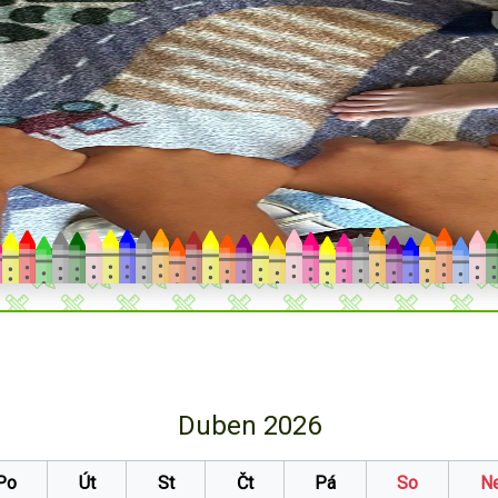
Duben 2026
Po
Út
St
Čt
Pá
So
N