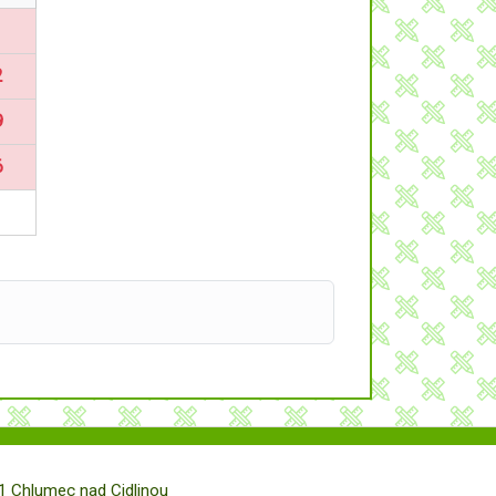
2
9
6
 Chlumec nad Cidlinou